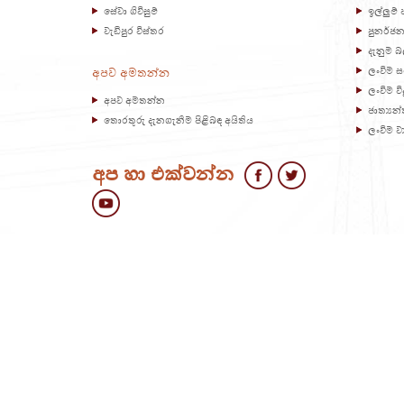
සේවා ගිවිසුම්
ඉල්ලුම
වැඩිපුර විස්තර
පුනර්ජන
දැනුම 
ලංවිම ස
අපව අමතන්න
ලංවිම ව
අපව අමතන්න
ජාත්‍යන්ත
තොරතුරු දැනගැනීම පිළිබඳ අයිතිය
ලංවිම ව්
අප හා එක්වන්න