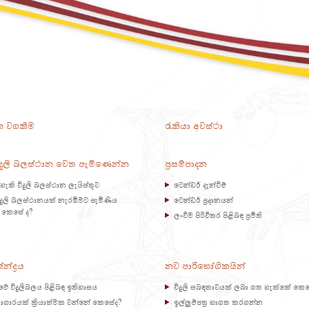
 වගකීම
රැකියා අවස්ථා
දුලි බලස්ථාන වෙත පැමිණෙන්න
ප්‍රසම්පාදන
හැකි විදුලි බලස්ථාන ලැයිස්තුව
ටෙන්ඩර් දැන්වීම්
දුලි බලස්ථානයක් නැරඹීමට පැමිණිය
ටෙන්ඩර් ප්‍රදානයන්
 කෙසේ ද?
ලංවිම පිරිවිතර පිළිබඳ ප්‍රමිති
්ද්‍රය
නව පාරිභෝගිකයින්
කාවේ විදුලිබලය පිළිබඳ ඉතිහාසය
විදුලි සබඳතාවයක් ලබා ගත හැක්කේ කෙස
බලාගාරයක් ක්‍රියාත්මක වන්නේ කෙසේද?
ඉල්ලුම්පත්‍ර භාගත කරගන්න