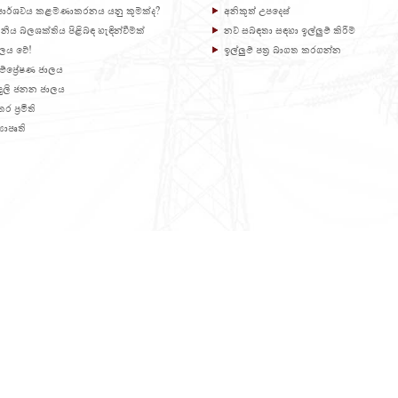
් පාර්ශවය කළමණාකරනය යනු කුමක්ද?
අනිකුත් උපදෙස්
නීය බලශක්තිය පිළිබඳ හැඳින්වීමක්
නව සබඳතා සඳහා ඉල්ලුම් කිරීම
බලය වේ!
ඉල්ලුම් පත්‍ර බාගත කරගන්න
ම්ප්‍රේෂණ ජාලය
ිදුලි ජනන ජාලය
ර ප්‍රමිති
‍යාපෘති