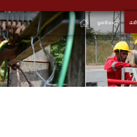
ප්‍රසම්පාදන
රැක