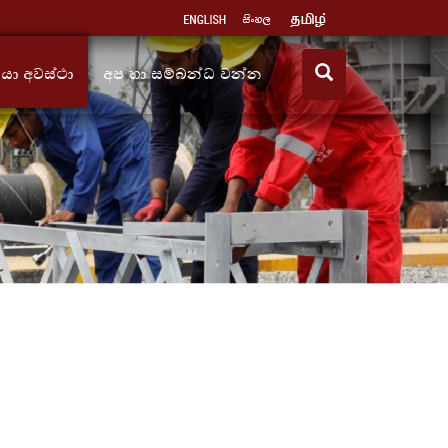
ියා අවස්ථා
අප හා සම්බන්ධ වන්න