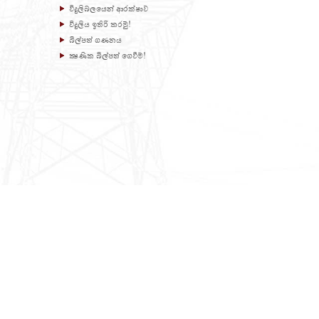
විදුලිබලයෙන් ආරක්ෂාව
විදුලිය ඉතිරි කරමු!
බිල්පත් ගණනය
ක්‍ෂණික බිල්පත් ගෙවීම!