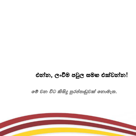
එන්න, ලංවිම පවුල සමඟ එක්වන්න!
මේ වන විට කිසිදු පුරප්පාඩුවක් නොමැත.