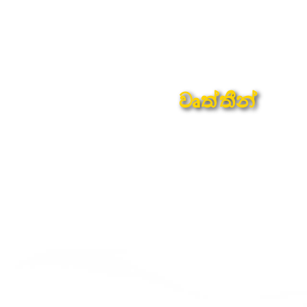
වෘත්තීන්