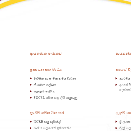
ආයතනික පැතිකඩ
ආයතනික
ප්‍රකාශන සහ මාධ්‍ය
අපගේ වි
වාර්ෂික හා සංඛ්යානමය වාර්තා
නැරඹිය 
නියාමන ලේඛන
අපගේ වි
හැක්කේ
සැලසුම් ලේඛන
PUCSL සමඟ කළ ලිපි ගනුදෙනු
ලංවිම සමග ව්‍යාපාර
දැනුම කේන
NCRE යනු කුමක්ද?
ශ්‍රී ලං
ජාතික බලශක්ති ප්‍රතිපත්තිය
විදුලි 