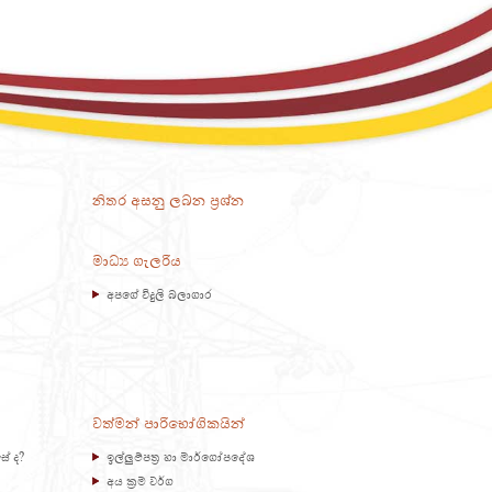
නිතර අසනු ලබන ප්‍රශ්න
මාධ්‍ය ගැලරිය
අපගේ විදුලි බලාගාර
වත්මන් පාරිභෝගිකයින්
ේ ද?
ඉල්ලුම්පත්‍ර හා මාර්ගෝපදේශ
අය ක්‍රම වර්ග