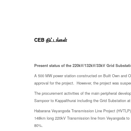
CEB திட்டங்கள்
Present status of the 220kV/132kV/33kV Grid Substat
A 500 MW power station constructed on Built Own and Op
approval for the project. However, the project was susp
The procurement activities of the main peripheral devel
Sampoor to Kappalthurai including the Grid Substation at 
Habarana Veyangoda Transmission Line Project (HVTLP) w
148km long 220kV Transmission line from Veyangoda to Ne
80%.