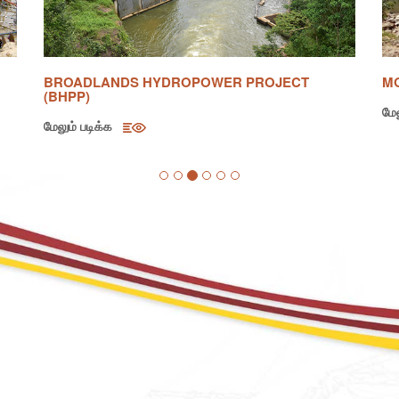
GREEN POWER DEVELOPMENT & ENERGY
NA
EFFICIENCY IMPROVEMENT INVESTMENT
N
PROGRAM (TRANCHE 2)
IM
மேலும் படிக்க
மேல