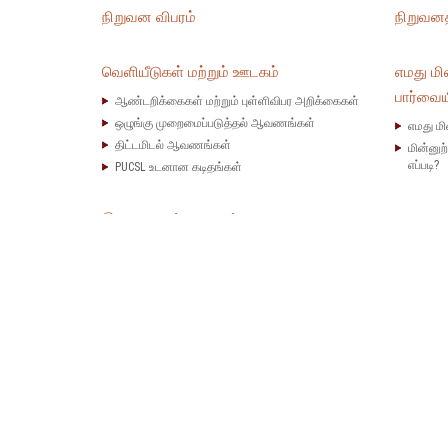
நிறுவன விபரம்
நிறுவனத
வெளியீடுகள் மற்றும் ஊடகம்
எமது மி
பார்வைய
ஆண்டறிக்கைகள் மற்றும் புள்ளிவிபர அறிக்கைகள்
ஒழுங்கு முறைமைப்படுத்தல் ஆவணங்கள்
எமது மி
திட்டமிடல் ஆவணங்கள்
மின்னுற
எப்படி?
PUCSL உடனான கடிதங்கள்
இ.மி.ச யுடன் வணிகம்
அறிவு 
NCRE என்றால் என்ன ?
இலங்கைய
தேசிய சக்திக் கொள்கை
மின்னுற
தொழிற்ப
சேவை ஒப்பந்தங்கள்
கேள்வி 
மேலதிக தகவல்கள்
மீள்புது
அறிவே 
எங்களை தொடர்பு கொள்ள
இ.மி.ச 
எங்களை தொடர்பு கொள்ள
இ.மி.ச 
தகவல் பெறும் உரிமை
சர்வதேச