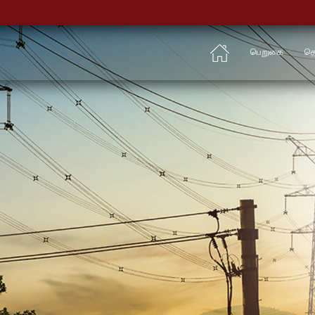
பெறுகை
தொ