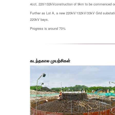
4cct, 220/132kVconstruction of 9km to be commenced onc
Further as Lot A, a new 220kV/132kV/33kV Grid substatio
220kV bays.
Progress is around 70%
கடந்தகால முயற்சிகள்