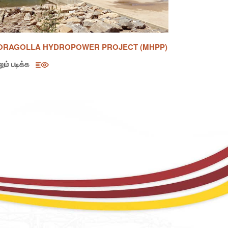
TIONAL TRANSMISSION & DISTRIBUTION
ETWORK DEVELOPMENT AND EFFICIENCY
PROVEMENT PROJECT (NTDND & EIP)
ும் படிக்க