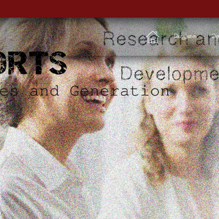
பெறுகை
தொ