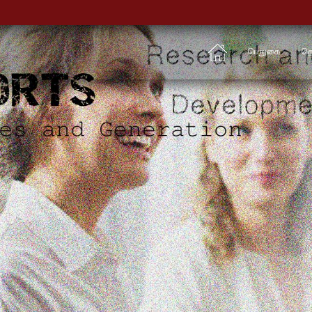
பெறுகை
தொ