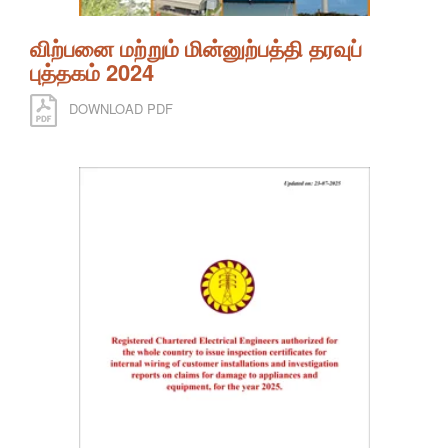
விற்பனை மற்றும் மின்னுற்பத்தி தரவுப்
புத்தகம் 2024
DOWNLOAD PDF