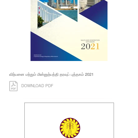
விற்பனை மற்றும் மின்னுற்பத்தி தரவுப் புத்தகம் 2021
DOWNLOAD PDF