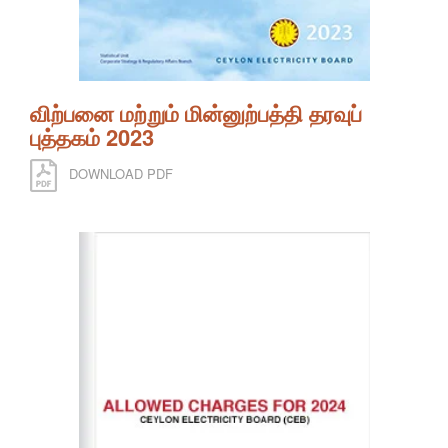
விற்பனை மற்றும் மின்னுற்பத்தி தரவுப்
புத்தகம் 2023
DOWNLOAD PDF