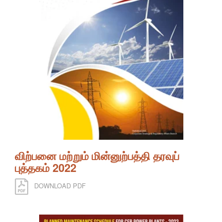
விற்பனை மற்றும் மின்னுற்பத்தி தரவுப்
புத்தகம் 2022
DOWNLOAD PDF