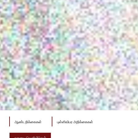
ஆண்டறிக்கைகள்
புள்ளிவிபர அறிக்கைகள்
ஏனைய வெளியீடுகள்