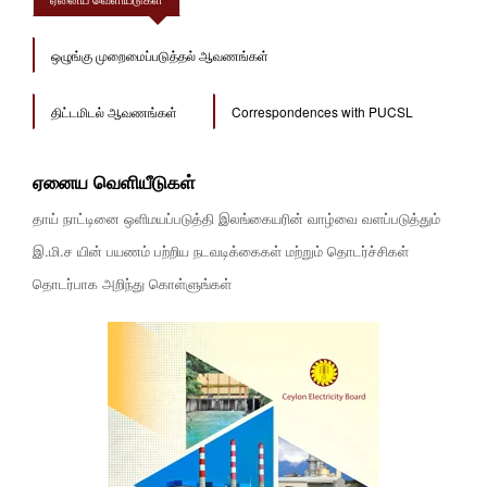
ஒழுங்கு முறைமைப்படுத்தல் ஆவணங்கள்
திட்டமிடல் ஆவணங்கள்
Correspondences with PUCSL
ஏனைய வெளியீடுகள்
தாய் நாட்டினை ஒளிமயப்படுத்தி இலங்கையரின் வாழ்வை வளப்படுத்தும்
இ.மி.ச யின் பயணம் பற்றிய நடவடிக்கைகள் மற்றும் தொடர்ச்சிகள்
தொடர்பாக அறிந்து கொள்ளுங்கள்