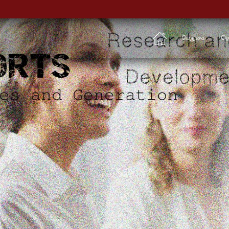
பெறுகை
தொ